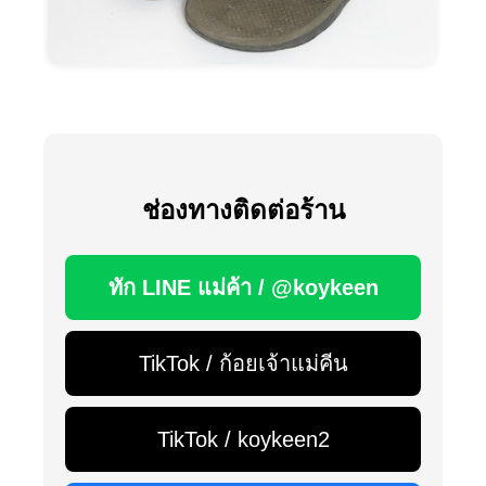
ช่องทางติดต่อร้าน
ทัก LINE แม่ค้า / @koykeen
TikTok / ก้อยเจ้าแม่คีน
TikTok / koykeen2